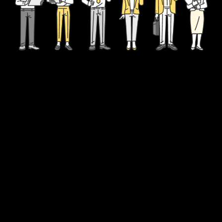
メ
イ
ン
コ
ン
テ
ン
ツ
へ
移
動